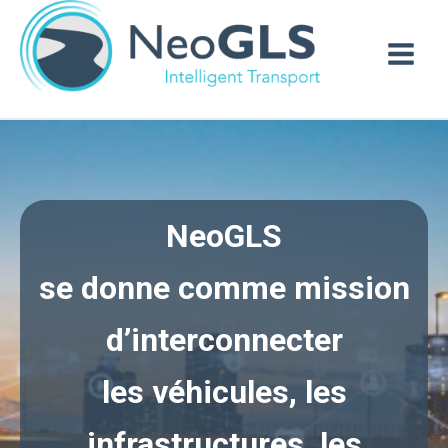
Aller
au
contenu
NeoGLS
se donne comme mission
d’interconnecter
les véhicules,
les
infrastructures,
les