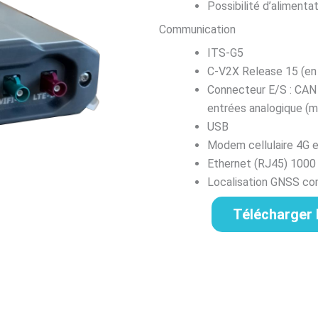
Possibilité d’aliment
Communication
ITS-G5
C-V2X Release 15 (en
Connecteur E/S : CAN ;
entrées analogique (m
USB
Modem cellulaire 4G e
Ethernet (RJ45) 100
Localisation GNSS c
Télécharger l