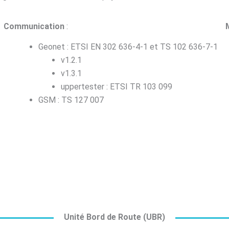
Communication
:
Geonet : ETSI EN 302 636-4-1 et TS 102 636-7-1
v1.2.1
v1.3.1
uppertester : ETSI TR 103 099
GSM : TS 127 007
Unité Bord de Route (UBR)