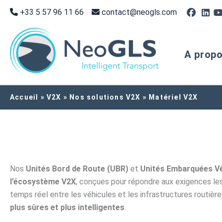
Aller
+33 5 57 96 11 66
contact@neogls.com
au
contenu
A prop
Accueil
V2X
Nos solutions V2X
Matériel V2X
Nos
Unités Bord de Route (UBR)
et
Unités Embarquées Vé
l’écosystème V2X
, conçues pour répondre aux exigences le
temps réel entre les véhicules et les infrastructures routièr
plus sûres et plus intelligentes
.